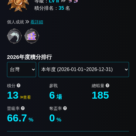
等級：
LV Ⅱ
積分排名：
35
名
個人成就
看詳細
2026年度積分排行
積分
參戰
總蝦量
13
6
185
場
查看
晉級率
奪盃率
66.7
0
%
%