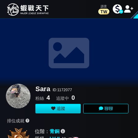
TW
Sara
ID:1172077
4
0
粉絲
追蹤中
追蹤
聊聊
排位成就
位階：
青銅