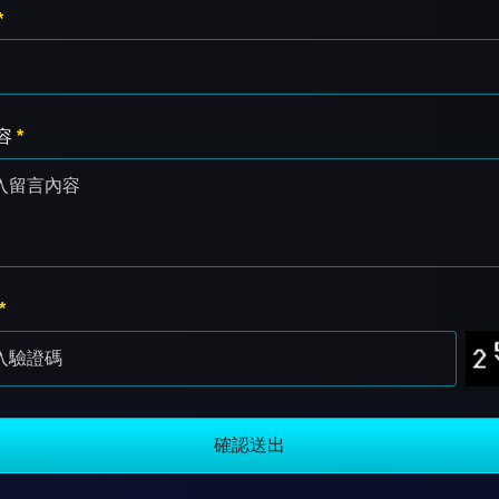
*
容
*
*
確認送出