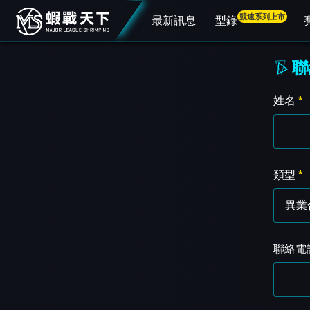
競速系列上市
最新訊息
型錄
聯
姓名
*
類型
*
聯絡電