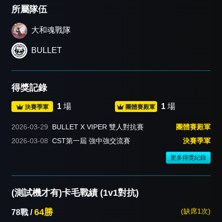
所屬隊伍
大和魂戰隊
BULLET
得獎記錄
1
場
1
場
決賽季軍
團體賽殿軍
2026-03-29
BULLET X VIPER 雙人對抗賽
團體賽殿軍
2026-03-08
CST第一屆 強中強交流賽
決賽季軍
更多得獎紀錄
(測試機才有)卡毛戰績 (1v1對抗)
64勝
(缺席1次)
78戰 /