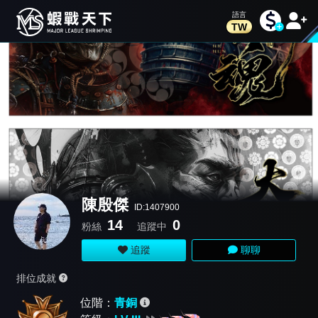
TW
陳殷傑
ID:1407900
14
0
粉絲
追蹤中
追蹤
聊聊
排位成就
位階：
青銅