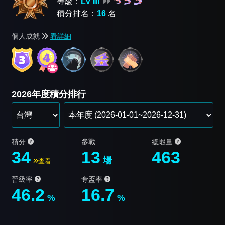
等級：
LV Ⅲ
積分排名：
16
名
個人成就
看詳細
2026年度積分排行
積分
參戰
總蝦量
34
13
463
場
查看
晉級率
奪盃率
46.2
16.7
%
%