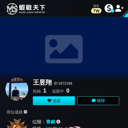
TW
王昱翔
ID:1872189
1
0
粉絲
追蹤中
追蹤
聊聊
排位成就
位階：
青銅