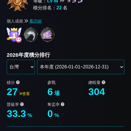
等級：
LV Ⅲ
積分排名：
22
名
個人成就
看詳細
2026年度積分排行
積分
參戰
總蝦量
27
6
304
場
查看
晉級率
奪盃率
33.3
0
%
%