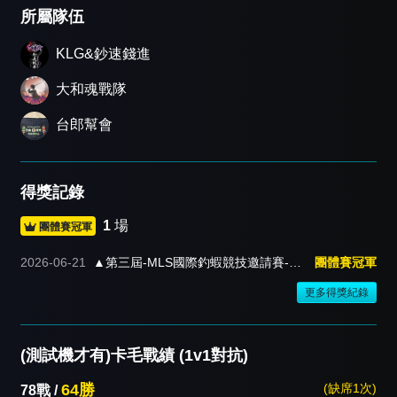
所屬隊伍
KLG&鈔速錢進
大和魂戰隊
台郎幫會
得獎記錄
1
場
團體賽冠軍
2026-06-21
▲第三屆-MLS國際釣蝦競技邀請賽-四
團體賽冠軍
人團體▲
更多得獎紀錄
(測試機才有)卡毛戰績 (1v1對抗)
64勝
(缺席1次)
78戰 /