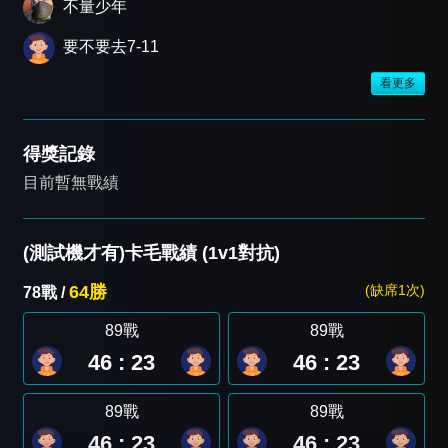
不量少年
要不要去7-11
看更多
得獎記錄
目前暫無戰績
(測試機才有)卡毛戰績 (1v1對抗)
64勝
(缺席1次)
78戰 /
89戰
89戰
46 : 23
46 : 23
89戰
89戰
46 : 23
46 : 23