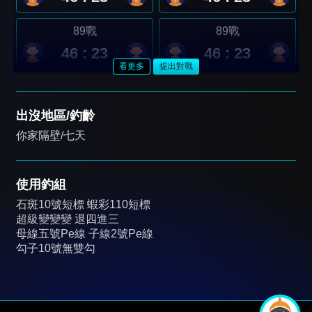
89戰
89戰
46 : 23
46 : 23
看更多
提出對戰
出沒地區/釣齡
你家隔壁/七天
使用釣組
石斑10號短標 蝦彩110短標
超級變變變 退四進三
母線五號Pe線 子線2號Pe線
勾子10號無雙勾