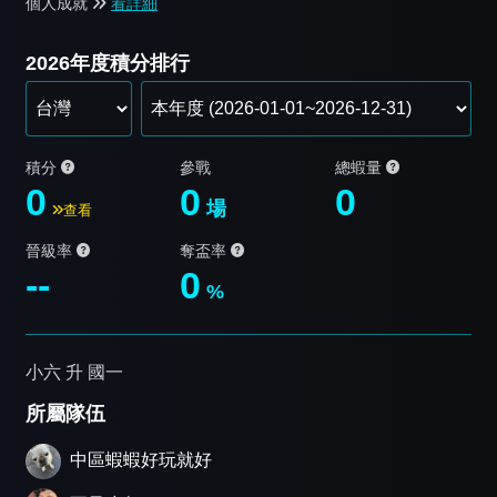
個人成就
看詳細
2026年度積分排行
積分
參戰
總蝦量
0
0
0
場
查看
晉級率
奪盃率
--
0
%
小六 升 國一
所屬隊伍
中區蝦蝦好玩就好