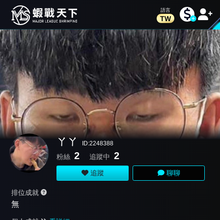
TW
ㄚㄚ
ID:2248388
2
2
粉絲
追蹤中
追蹤
聊聊
排位成就
無