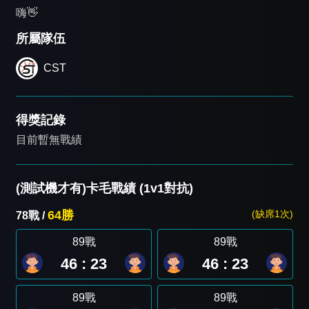
嗨👋
所屬隊伍
CST
得獎記錄
目前暫無戰績
(測試機才有)卡毛戰績 (1v1對抗)
64勝
(缺席1次)
78戰 /
89戰
89戰
46 : 23
46 : 23
89戰
89戰