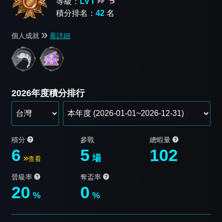
等級：
LV Ⅰ
積分排名：
42
名
個人成就
看詳細
2026年度積分排行
積分
參戰
總蝦量
6
5
102
場
查看
晉級率
奪盃率
20
0
%
%