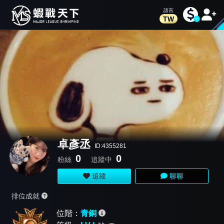
TW
卓彥丞
ID:4355281
0
0
粉絲
追蹤中
追蹤
聊聊
排位成就
位階：
青銅