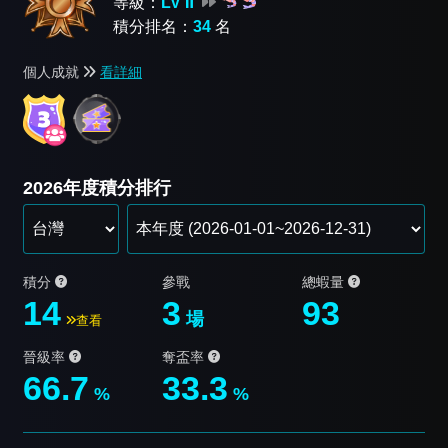
等級：
LV Ⅱ
積分排名：
34
名
個人成就
看詳細
2026年度積分排行
積分
參戰
總蝦量
14
3
93
場
查看
晉級率
奪盃率
66.7
33.3
%
%