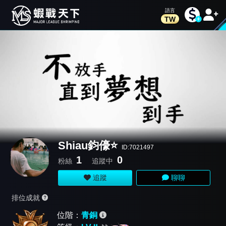
TW
Shiau鈞儫⭐️
ID:7021497
1
0
粉絲
追蹤中
追蹤
聊聊
排位成就
位階：
青銅