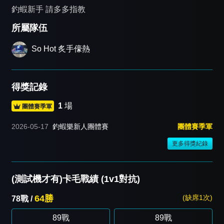
釣蝦新手 請多多指教
所屬隊伍
So Hot 炙手儫熱
得獎記錄
1
場
團體賽季軍
2026-05-17
釣蝦樂新人團體賽
團體賽季軍
更多得獎紀錄
(測試機才有)卡毛戰績 (1v1對抗)
64勝
(缺席1次)
78戰 /
89戰
89戰