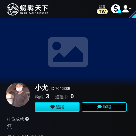
TW
小尤
ID:7046389
3
0
粉絲
追蹤中
追蹤
聊聊
排位成就
無