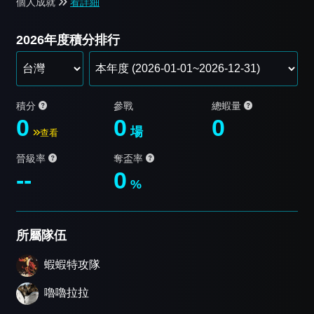
個人成就
看詳細
2026年度積分排行
積分
參戰
總蝦量
0
0
0
場
查看
晉級率
奪盃率
--
0
%
所屬隊伍
蝦蝦特攻隊
嚕嚕拉拉