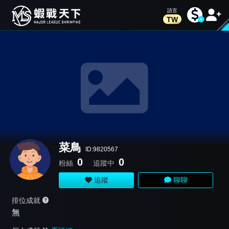
TW
菜鳥
ID:9820567
0
0
粉絲
追蹤中
追蹤
聊聊
排位成就
無