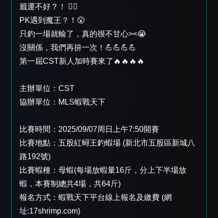
籤運不好？！ 😵‍💫
PK遇到魔王？！😮
只釣一場就輸了，真的很不甘心><😭
沒關係，我們再拚一次！💪💪💪💪
第一屆CST新人加時賽來了🔥🔥🔥🔥
主辦單位：CST
協辦單位：MLS蝦戰天下
比賽時間：2025/09/07周日上午7:50開賽
比賽地點：五股紅蟳王釣蝦場 (新北市五股區新城八
路192號)
比賽蝦種：母蝦(每場放蝦量16斤，分上下半場放
蝦，本賽制總共4場，共64斤)
報名方式：蝦戰天下平台線上報名及繳費 (網
址:17shrimp.com)