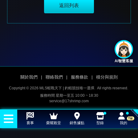
b
s
a
e
e
g
返回列表
o
A
t
n
r
o
p
g
a
k
p
e
m
r
AI智慧客服
關於我們
|
聯絡我們
|
服務條款
|
積分與規則
Copyright © 2026 MLS蝦戰天下 | 釣蝦競技唯一選擇.
All rights reserved.
服務時間 星期一至五 10:00 ~ 18:30
service@17shrimp.com
TW
賽事
榮耀殿堂
銷售據點
型錄
我的