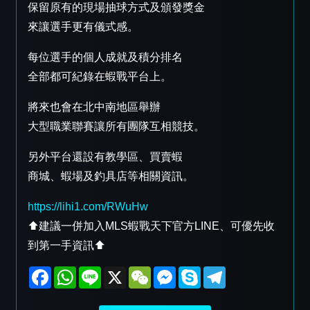
保留原有的現場抽球方式及頒發獎金
來讓選手更有儀式感。
每位選手的個人成就及積分排名
全部都可紀錄在蝦戰平台上。
將來也會在北中南地區舉辦
大型職業聯賽讓所有團隊互相競技。
另外平台還設有教學區、買賣蝦
商城、蝦場及釣具店等相關資訊。
https://lihi1.com/RWuHw
⬆️建議一併加入MLS蝦戰天下官方LINE、可優先收
到第一手資訊⬆️
F
W
L
X
W
M
S
T
a
h
i
e
e
k
e
c
a
n
C
s
y
l
e
t
e
h
s
p
e