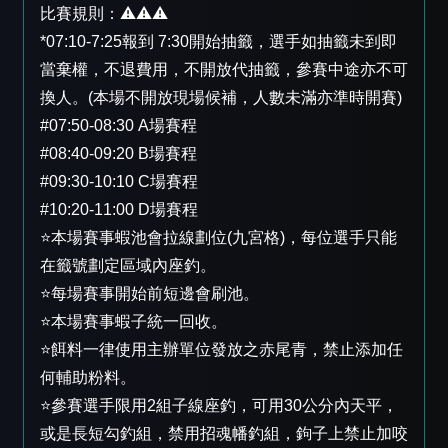
比賽規則：⚠️⚠️⚠️
*07:10-7:25報到 7:30開始抽籤，選手如抽籤未到即
當棄權，不退費用，不開放代抽籤，參賽中途亦不可
換人。(本場不開放現場候補，人數未滿亦準時開賽)
#07:50-08:30 A場賽程
#08:40-09:20 B場賽程
#09:30-10:10 C場賽程
#10:20-11:00 D場賽程
⭐本場賽事蝦池會拉線劃位(九宮格)，每位選手只能
在籤號劃定區域內座釣。
⭐每場賽事開始前短邊會刷池。
⭐本場賽事蝦子統一回收。
⭐餌料一律使用主辦單位發放之赤尾青，禁止添加任
何輔助粉料。
⭐參賽選手限用2組子線座釣，可用30公分內天平，
或是長短勾釣組，禁用招魂幡釣組，鉤子上禁止加咬