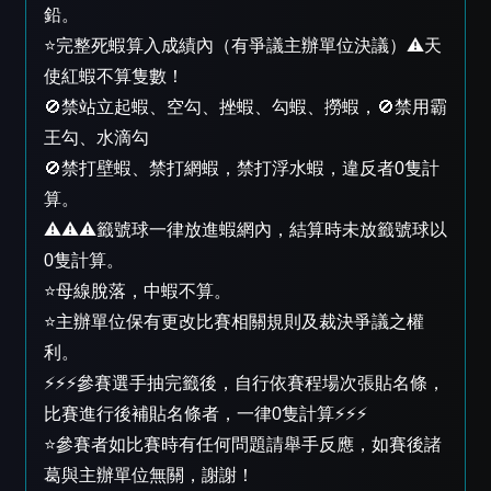
鉛。
⭐完整死蝦算入成績內（有爭議主辦單位決議）⚠️天
使紅蝦不算隻數！
🚫禁站立起蝦、空勾、挫蝦、勾蝦、撈蝦，🚫禁用霸
王勾、水滴勾
🚫禁打壁蝦、禁打網蝦，禁打浮水蝦，違反者0隻計
算。
⚠️⚠️⚠️籤號球一律放進蝦網內，結算時未放籤號球以
0隻計算。
⭐母線脫落，中蝦不算。
⭐主辦單位保有更改比賽相關規則及裁決爭議之權
利。
⚡️⚡️⚡️參賽選手抽完籤後，自行依賽程場次張貼名條，
比賽進行後補貼名條者，一律0隻計算⚡️⚡️⚡️
⭐參賽者如比賽時有任何問題請舉手反應，如賽後諸
葛與主辦單位無關，謝謝！