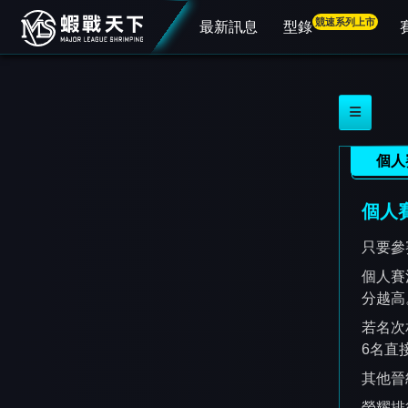
競速系列上市
最新訊息
型錄
個人
個人賽
只要參
個人賽
分越高
若名次
6名直
其他晉
榮耀排