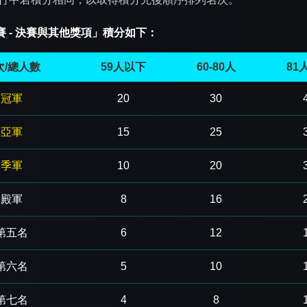
賽 - 決賽與其他獎項」積分如下：
次/總人數
59人以下
60-80人
81
冠軍
20
30
亞軍
15
25
季軍
10
20
殿軍
8
16
第五名
6
12
第六名
5
10
第七名
4
8