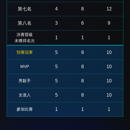
第七名
4
8
12
第八名
3
6
9
決賽晉級
1
1
1
未獲得名次
預賽冠軍
5
8
10
MVP
5
8
10
男殺手
5
8
10
女達人
5
8
10
參加比賽
1
1
1