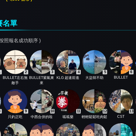
賽名單
序按照報名成功順序 )
1
2
3
4
5
6
BULLET
BULLET左右無
BULLET紫氣東
KLG 超速前進
大盜韓不助
敵手
來
8
9
10
11
12
13
CST
只釣正吃
中西合併的啦
呱呱樂
輕輕鬆鬆吃肉鬆