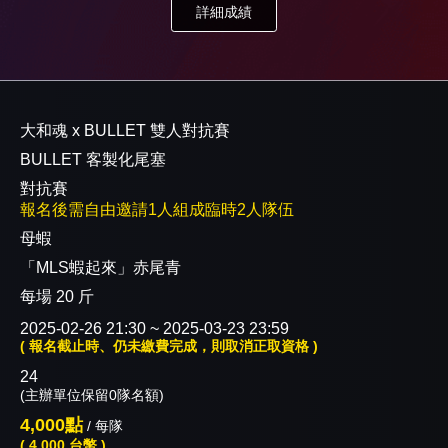
詳細成績
：
大和魂 x BULLET 雙人對抗賽
：
BULLET 客製化尾塞
：
對抗賽
報名後需自由邀請1人組成臨時2人隊伍
：
母蝦
「MLS蝦起來」赤尾青
每場 20 斤
：
2025-02-26 21:30 ~ 2025-03-23 23:59
( 報名截止時、仍未繳費完成，則取消正取資格 )
：
24
(主辦單位保留0隊名額)
4,000點
/ 每隊
( 4,000 台幣 )