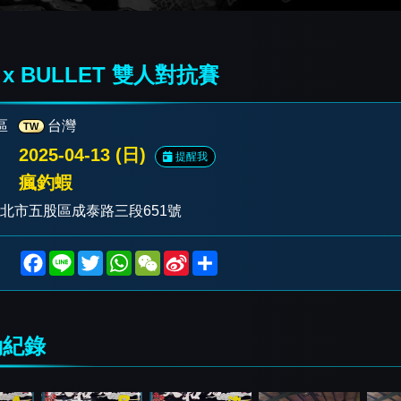
x BULLET 雙人對抗賽
區
台灣
TW
2025-04-13 (日)
提醒我
瘋釣蝦
新北市五股區成泰路三段651號
F
L
T
W
W
S
S
a
i
w
h
e
i
h
c
n
i
a
C
n
a
e
e
t
t
h
a
r
b
t
s
a
W
e
o
e
A
t
e
紀錄
o
r
p
i
k
p
b
o