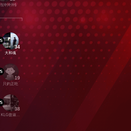
§沖沖沖§
VS
34
大和魂
VS
19
只釣正吃
VS
38
KLG曾淑會
釣