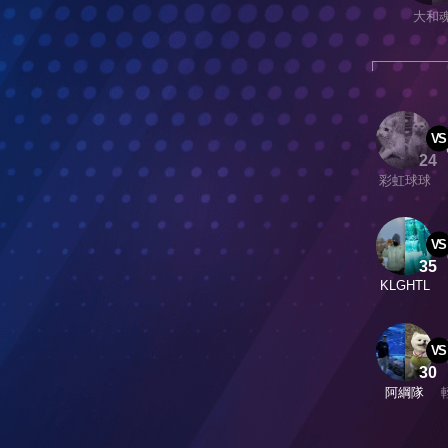
大和
VS
24
彩虹球球
VS
35
KLGHTL
VS
30
阿綱隊