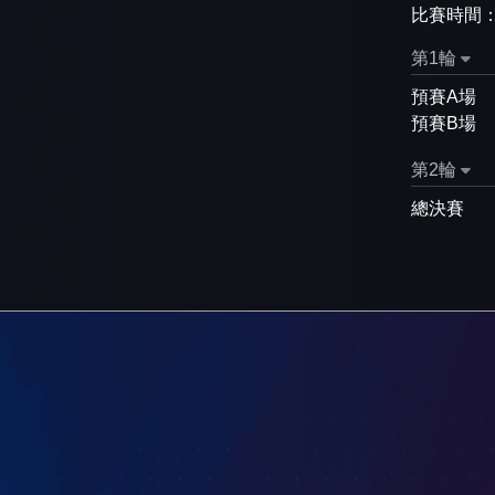
比賽時間
第1輪
預賽A場
預賽B場
第2輪
總決賽