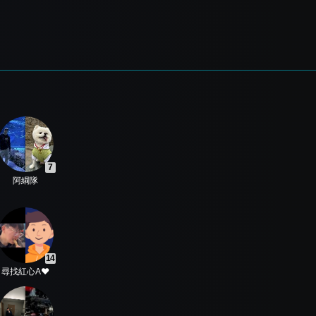
7
阿綱隊
14
尋找紅心A❤️