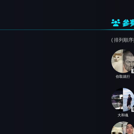
參
( 排列順
你取就行
大和魂