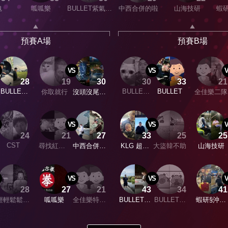
魂
呱呱樂
BULLET紫氣東
中西合併的啦
山海技研
蝦研
來
預賽A場
預賽B場
VS
VS
28
19
30
30
33
21
BULLET
BULLET
BULLET
你取就行
沒頭沒尾沒
全佳樂二隊
就是愛打龍
八方來財
對手
VS
VS
24
21
27
33
25
25
CST
尋找紅心A
中西合併的
KLG 超速
大盜韓不助
山海技研
❤️
啦
前進
VS
VS
28
27
21
43
34
41
輕輕鬆鬆吃
呱呱樂
全佳樂特攻
BULLET紫
BULLET左
蝦研§沖沖
肉鬆
隊
氣東來
右無敵手
沖§