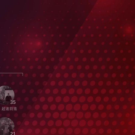
35
G 超速前進
21