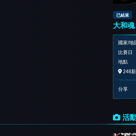
已結束
大和魂 
國家/地
比賽日
地點
248
分享
活動