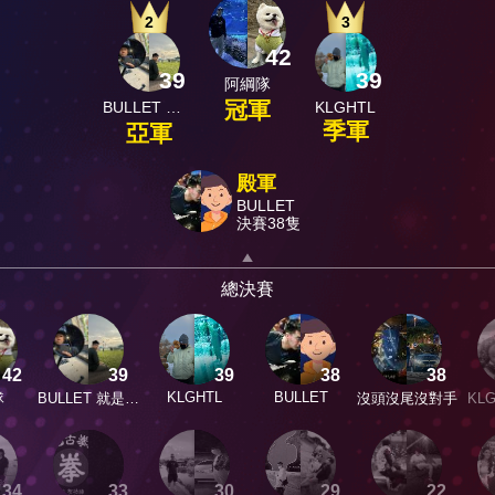
2
3
42
39
39
阿綱隊
冠軍
BULLET 就是愛打龍
KLGHTL
季軍
亞軍
殿軍
BULLET
決賽38隻
總決賽
42
39
39
38
38
KLGHTL
BULLET
隊
BULLET 就是愛
沒頭沒尾沒對手
KL
打龍
34
33
30
29
22